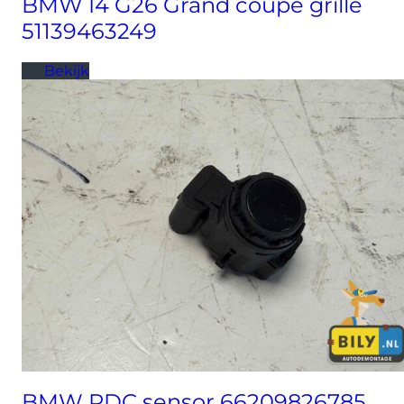
BMW I4 G26 Grand coupe grille
51139463249
Bekijk
BMW PDC sensor 66209826785