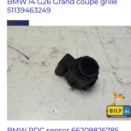
BMW I4 G26 Grand coupe grille
51139463249
Bekijk
BMW PDC sensor 66209826785