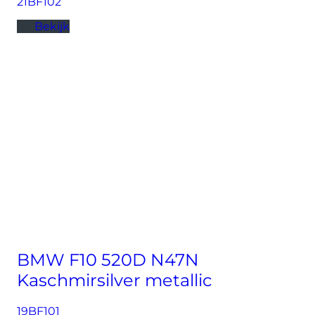
21BF102
Bekijk
BMW F10 520D N47N
Kaschmirsilver metallic
19BF101