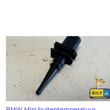
BMW Keuzehendel
versnellingspook
Bekijk
BMW Mini buitentemperatuur