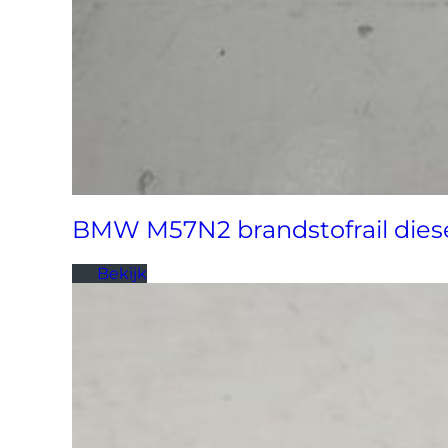
BMW M57N2 brandstofrail dies
Bekijk