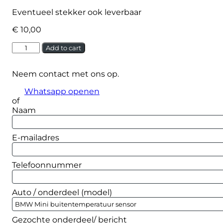
Eventueel stekker ook leverbaar
€
10,00
BMW
Alternative:
Add to cart
Mini
buitentemperatuur
Neem contact met ons op.
sensor
quantity
Whatsapp openen
of
Naam
E-mailadres
Telefoonnummer
Auto / onderdeel (model)
Gezochte onderdeel/ bericht