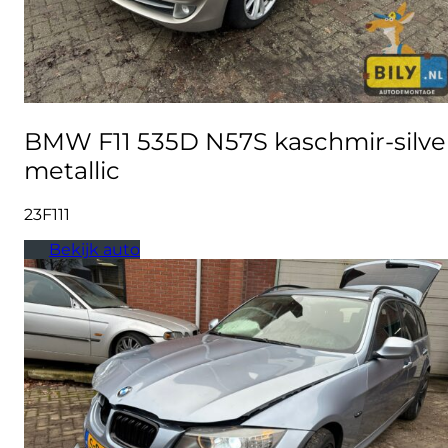
BMW F11 535D N57S kaschmir-silve
metallic
23F111
Bekijk auto