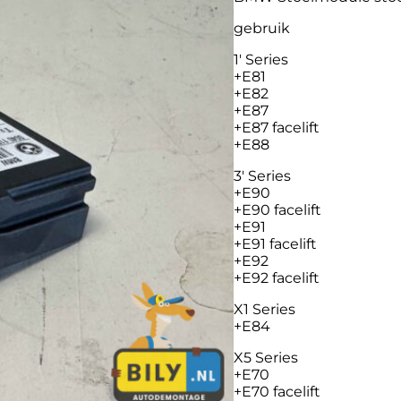
gebruik
1′ Series
+E81
+E82
+E87
+E87 facelift
+E88
3′ Series
+E90
+E90 facelift
+E91
+E91 facelift
+E92
+E92 facelift
X1 Series
+E84
X5 Series
+E70
+E70 facelift