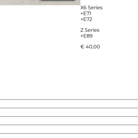
X6 Series
+E71
+E72
Z Series
+E89
€
40,00