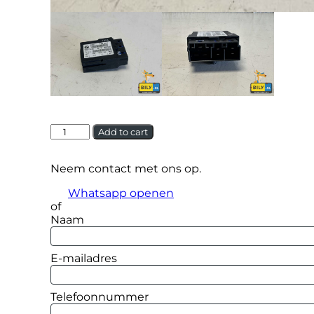
BMW
Alternative:
Add to cart
Stoelmodule
stoelverwarming
Neem contact met ons op.
61356926435
quantity
Whatsapp openen
of
Naam
E-mailadres
Telefoonnummer