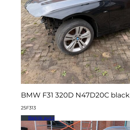
BMW F31 320D N47D20C black s
25F313
Bekijk auto