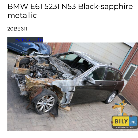
BMW E61 523I N53 Black-sapphire
metallic
20BE611
Bekijk auto