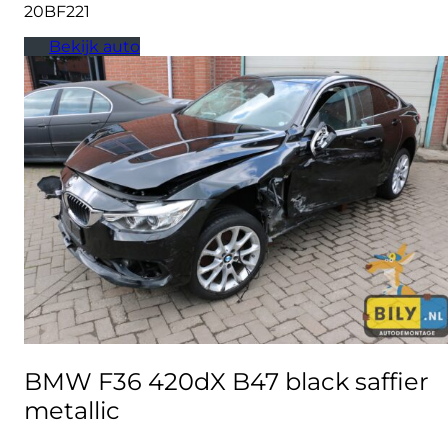
20BF221
Bekijk auto
BMW F36 420dX B47 black saffier
metallic