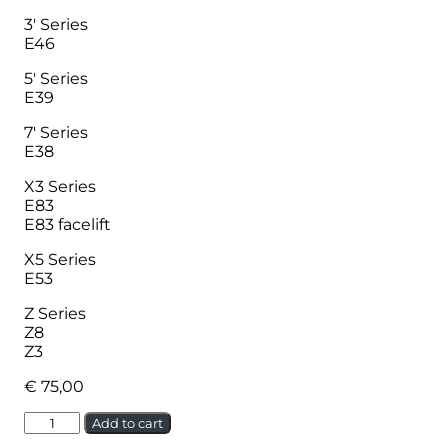
3′ Series
E46
5′ Series
E39
7′ Series
E38
X3 Series
E83
E83 facelift
X5 Series
E53
Z Series
Z8
Z3
€
75,00
BMW
Alternative:
Add to cart
stuurhoeksensor