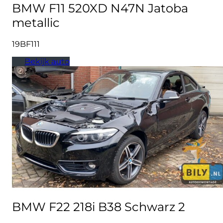
BMW F11 520XD N47N Jatoba
metallic
19BF111
Bekijk auto
BMW F22 218i B38 Schwarz 2