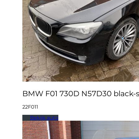
BMW F01 730D N57D30 black-sa
22F011
Bekijk auto