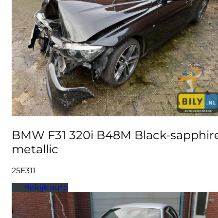
BMW F31 320i B48M Black-sapphir
metallic
25F311
Bekijk auto