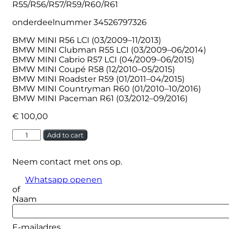
R55/R56/R57/R59/R60/R61
onderdeelnummer 34526797326
BMW MINI R56 LCI (03/2009–11/2013)
BMW MINI Clubman R55 LCI (03/2009–06/2014)
BMW MINI Cabrio R57 LCI (04/2009–06/2015)
BMW MINI Coupé R58 (12/2010–05/2015)
BMW MINI Roadster R59 (01/2011–04/2015)
BMW MINI Countryman R60 (01/2010–10/2016)
BMW MINI Paceman R61 (03/2012–09/2016)
€
100,00
Mini
Alternative:
Add to cart
DSC
One/Cooper/S
Neem contact met ons op.
DSC
Speed
Whatsapp openen
Sensor
of
(6797326)
Naam
R55/R56/R57/R59/R60/R61
quantity
E-mailadres