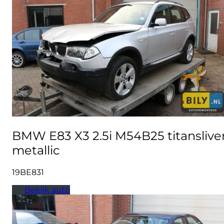
BMW E83 X3 2.5i M54B25 titanslive
metallic
19BE831
Bekijk auto