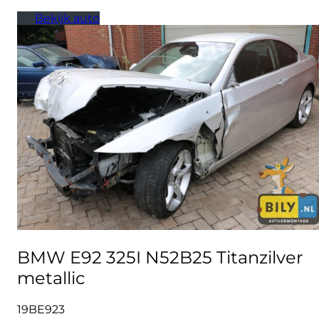
Bekijk auto
BMW E92 325I N52B25 Titanzilver
metallic
19BE923