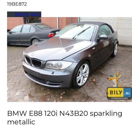
19BE872
Bekijk auto
BMW E88 120i N43B20 sparkling
metallic