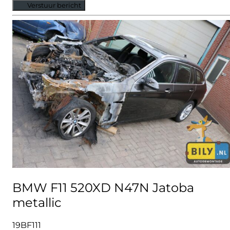
Verstuur bericht
Alternative:
BMW F11 520XD N47N Jatoba
metallic
19BF111