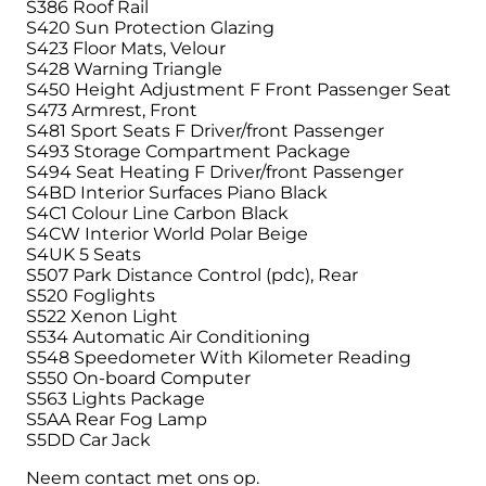
S386 Roof Rail
S420 Sun Protection Glazing
S423 Floor Mats, Velour
S428 Warning Triangle
S450 Height Adjustment F Front Passenger Seat
S473 Armrest, Front
S481 Sport Seats F Driver/front Passenger
S493 Storage Compartment Package
S494 Seat Heating F Driver/front Passenger
S4BD Interior Surfaces Piano Black
S4C1 Colour Line Carbon Black
S4CW Interior World Polar Beige
S4UK 5 Seats
S507 Park Distance Control (pdc), Rear
S520 Foglights
S522 Xenon Light
S534 Automatic Air Conditioning
S548 Speedometer With Kilometer Reading
S550 On-board Computer
S563 Lights Package
S5AA Rear Fog Lamp
S5DD Car Jack
Neem contact met ons op.