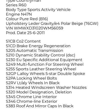
Type Countryman
Series R60
Body Type Sports Activity Vehicle
Engine N47N
Colour Pure Red (B16)
Upholstery Leder Gravity/e4 Polar Beige (T6GW)
VIN WMWXD31020WM56059
Prod. Date 25-6-2011
S1CB Co2 Content
S1CD Brake Energy Regeneration
S205 Automatic Transmission
S210 Dynamic Stability Control (dsc)
S230 Eu Specific Additional Equipment
S249 Multi-function For Steering Wheel
S255 Sports Leather Steering Wheel
S2GP L.alloy Wheels 5-star Double Spoke
S2PA Locking Wheel Bolts
S2RV Lt/aly Wheels In Black
S314 Heated Windscreen Washer Nozzles
S320 Model Designation, Deletion
S345 Chrome Line Interior
S346 Chrome-line Exterior
S383 Roof And Mirror Caps In Black