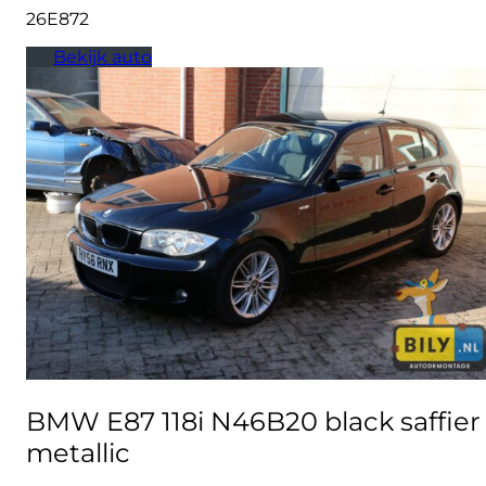
26E872
Bekijk auto
BMW E87 118i N46B20 black saffier
metallic