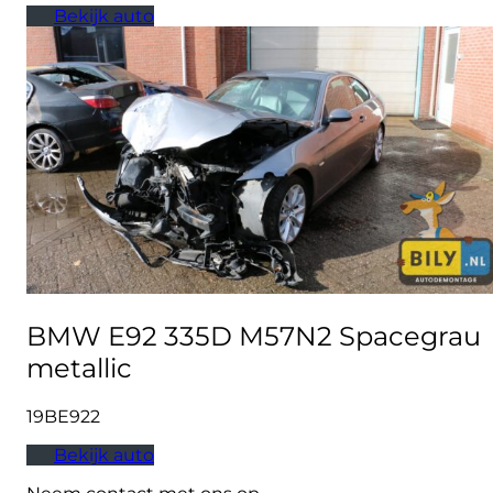
Bekijk auto
BMW E92 335D M57N2 Spacegrau
metallic
19BE922
Bekijk auto