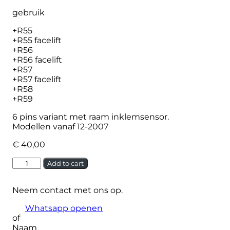
gebruik
+R55
+R55 facelift
+R56
+R56 facelift
+R57
+R57 facelift
+R58
+R59
6 pins variant met raam inklemsensor.
Modellen vanaf 12-2007
€
40,00
Mini
Alternative:
Add to cart
Raammechanismemotor
rechts
Neem contact met ons op.
quantity
Whatsapp openen
of
Naam